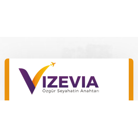
Barış Mah. Barış Manço Bulv.
No 49 Kepez/Antalya
‪+90 546 240 72 24‬