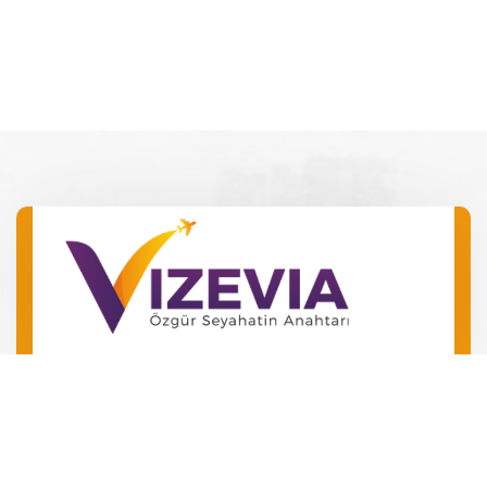
Barış Mah. Barış Manço Bulv.
No 49 Kepez/Antalya
‪+90 546 240 72 24‬