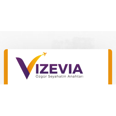
Barış Mah. Barış Manço Bulv.
No 49 Kepez/Antalya
‪+90 546 240 72 24‬