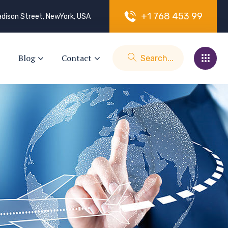
+
1
7
6
8
4
5
3
9
9
dison Street, NewYork, USA
Blog
Contact