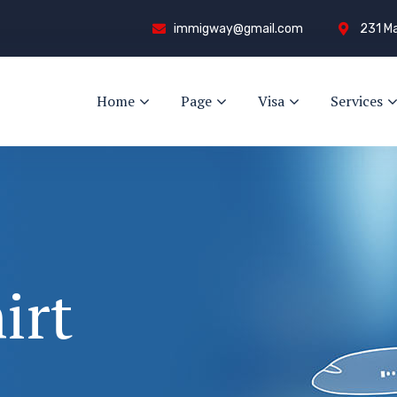
immigway@gmail.com
231 Ma
Home
Page
Visa
Services
irt