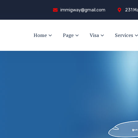
immigway@gmail.com
231 Ma
Home
Page
Visa
Services