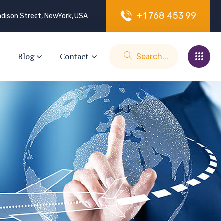
+
1
7
6
8
4
5
3
9
9
dison Street, NewYork, USA
Blog
Contact